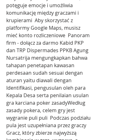
potęguje emocje i umożliwia 
komunikację między graczami i 
krupierami  Aby skorzystać z 
platformy Google Maps, musisz 
mieć konto rozliczeniowe  Panoram 
firm - dołącz za darmo Kabid PKP 
dan TRP Dispermades PPKB Agung 
Nursatrija mengungkapkan bahwa 
tahapan penetapan kawasan 
perdesaan sudah sesuai dengan 
aturan yaitu diawali dengan 
Identifikasi, pengusulan oleh para 
Kepala Desa serta penilaian usulan 
gra karciana poker zasadyWedług 
zasady pokera, celem gry jest 
wygranie puli puli  Podczas podziału 
pula jest uzupełniana przez graczy  
Gracz, który zbierze najwyższą 