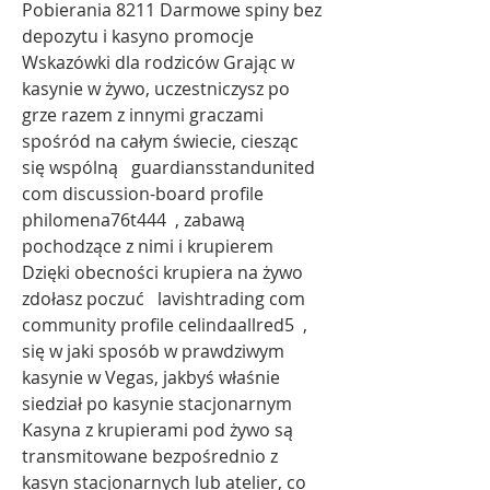
Pobierania 8211 Darmowe spiny bez 
depozytu i kasyno promocje 
Wskazówki dla rodziców Grając w 
kasynie w żywo, uczestniczysz po 
grze razem z innymi graczami 
spośród na całym świecie, ciesząc 
się wspólną   guardiansstandunited 
com discussion-board profile 
philomena76t444  , zabawą 
pochodzące z nimi i krupierem  
Dzięki obecności krupiera na żywo 
zdołasz poczuć   lavishtrading com 
community profile celindaallred5  , 
się w jaki sposób w prawdziwym 
kasynie w Vegas, jakbyś właśnie 
siedział po kasynie stacjonarnym  
Kasyna z krupierami pod żywo są 
transmitowane bezpośrednio z 
kasyn stacjonarnych lub atelier, co 