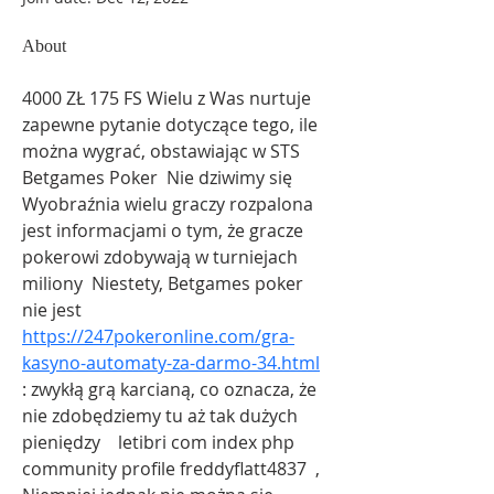
About
4000 ZŁ 175 FS Wielu z Was nurtuje 
zapewne pytanie dotyczące tego, ile 
można wygrać, obstawiając w STS 
Betgames Poker  Nie dziwimy się  
Wyobraźnia wielu graczy rozpalona 
jest informacjami o tym, że gracze 
pokerowi zdobywają w turniejach 
miliony  Niestety, Betgames poker 
nie jest  
https://247pokeronline.com/gra-
kasyno-automaty-za-darmo-34.html
: zwykłą grą karcianą, co oznacza, że 
nie zdobędziemy tu aż tak dużych 
pieniędzy    letibri com index php 
community profile freddyflatt4837  , 