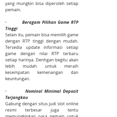
yang mungkin bisa diperoleh setiap 
pemain.
·         Beragam Pilihan Game RTP 
Tinggi
Selain itu, pemain bisa memilih game 
dengan RTP tinggi dengan mudah. 
Tersedia update informasi setiap 
game dengan nilai RTP terbaru 
setiap harinya. Denhgan begitu akan 
lebih mudah untuk meraih 
kesempatan kemenangan dan 
keuntungan.
·         Nominal Minimal Deposit 
Terjangkau
Gabung dengan situs judi slot online 
resmi terbesar juga tentu 
memungkinkan para pemain untuk 