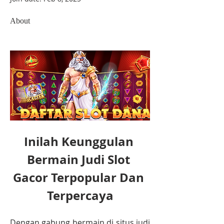
About
Inilah Keunggulan 
Bermain Judi Slot 
Gacor Terpopular Dan 
Terpercaya
Dengan gabung bermain di situs judi 