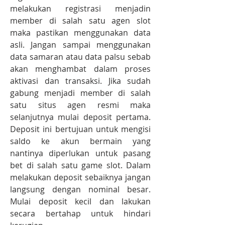
melakukan registrasi menjadin 
member di salah satu agen slot 
maka pastikan menggunakan data 
asli. Jangan sampai menggunakan 
data samaran atau data palsu sebab 
akan menghambat dalam proses 
aktivasi dan transaksi. Jika sudah 
gabung menjadi member di salah 
satu situs agen resmi maka 
selanjutnya mulai deposit pertama. 
Deposit ini bertujuan untuk mengisi 
saldo ke akun bermain yang 
nantinya diperlukan untuk pasang 
bet di salah satu game slot. Dalam 
melakukan deposit sebaiknya jangan 
langsung dengan nominal besar. 
Mulai deposit kecil dan lakukan 
secara bertahap untuk hindari 