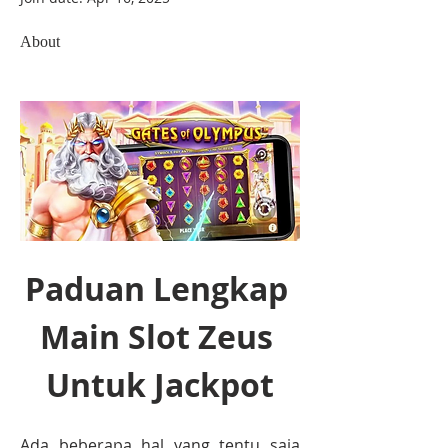
About
Paduan Lengkap 
Main Slot Zeus 
Untuk Jackpot
Ada beberapa hal yang tentu saja 